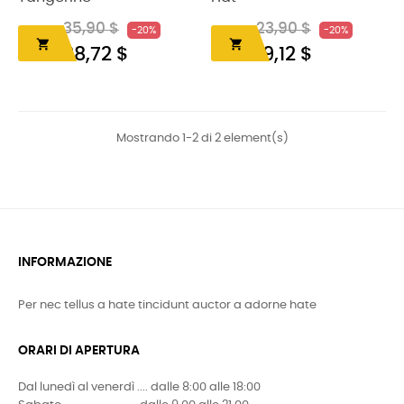
35,90 $
23,90 $
-20%
-20%


28,72 $
19,12 $
Mostrando 1-2 di 2 element(s)
INFORMAZIONE
Per nec tellus a hate tincidunt auctor a adorne hate
ORARI DI APERTURA
Dal lunedì al venerdì .... dalle 8:00 alle 18:00