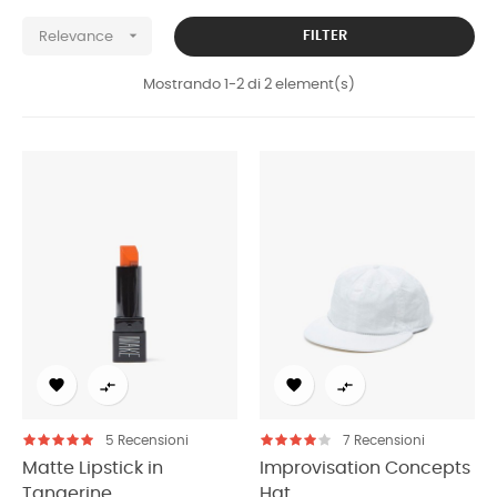

FILTER
Relevance
Mostrando 1-2 di 2 element(s)




5
Recensioni
7
Recensioni
Matte Lipstick in
Improvisation Concepts
Tangerine
Hat