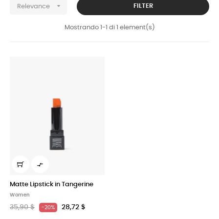

FILTER
Relevance
Mostrando 1-1 di 1 element(s)

Matte Lipstick in Tangerine
Women
35,90 $
28,72 $
-20%