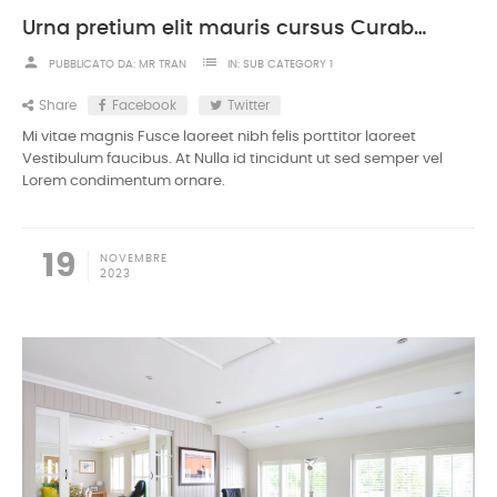
Urna pretium elit mauris cursus Curabitur at elit Vestibulum
person
list
PUBBLICATO DA:
MR TRAN
IN:
SUB CATEGORY 1
Share
Facebook
Twitter
Mi vitae magnis Fusce laoreet nibh felis porttitor laoreet
Vestibulum faucibus. At Nulla id tincidunt ut sed semper vel
Lorem condimentum ornare.
19
NOVEMBRE
2023