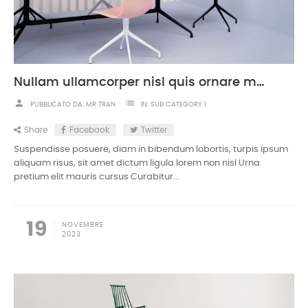
Nullam ullamcorper nisl quis ornare molestie
person
list
PUBBLICATO DA:
MR TRAN
IN:
SUB CATEGORY 1
Share
Facebook
Twitter
Suspendisse posuere, diam in bibendum lobortis, turpis ipsum
aliquam risus, sit amet dictum ligula lorem non nisl Urna
pretium elit mauris cursus Curabitur...
19
NOVEMBRE
2023