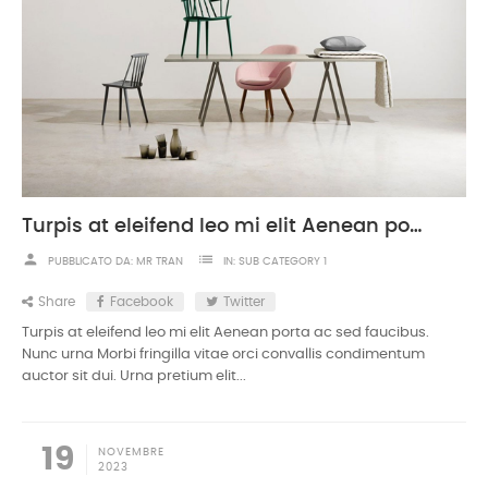
Turpis at eleifend leo mi elit Aenean porta ac sed faucibus
person
list
PUBBLICATO DA:
MR TRAN
IN:
SUB CATEGORY 1
Share
Facebook
Twitter
Turpis at eleifend leo mi elit Aenean porta ac sed faucibus.
Nunc urna Morbi fringilla vitae orci convallis condimentum
auctor sit dui. Urna pretium elit...
19
NOVEMBRE
2023