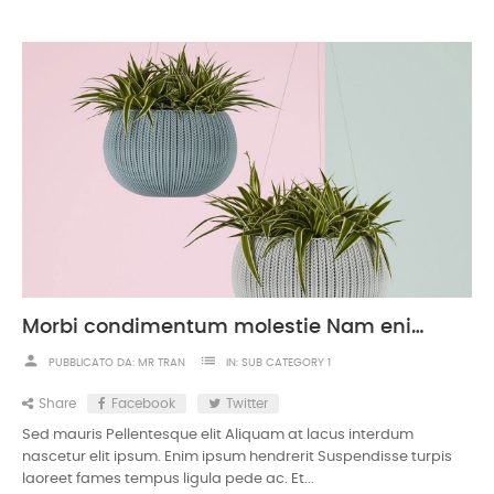
Morbi condimentum molestie Nam enim odio sodales
person
list
PUBBLICATO DA:
MR TRAN
IN:
SUB CATEGORY 1
Share
Facebook
Twitter
Sed mauris Pellentesque elit Aliquam at lacus interdum
nascetur elit ipsum. Enim ipsum hendrerit Suspendisse turpis
laoreet fames tempus ligula pede ac. Et...