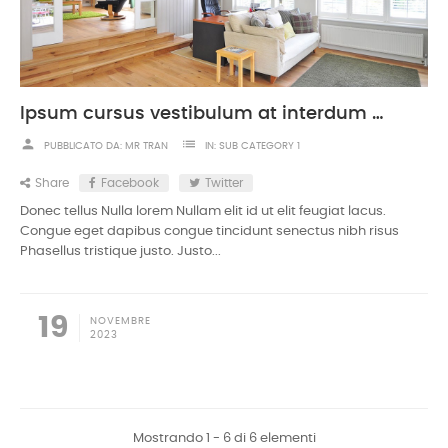
Ipsum cursus vestibulum at interdum Vivamus
person
list
PUBBLICATO DA:
MR TRAN
IN:
SUB CATEGORY 1
Share
Facebook
Twitter
Donec tellus Nulla lorem Nullam elit id ut elit feugiat lacus.
Congue eget dapibus congue tincidunt senectus nibh risus
Phasellus tristique justo. Justo...
19
NOVEMBRE
2023
Mostrando 1 - 6 di 6 elementi