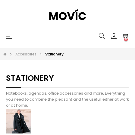
Basculer
☰
0
la
navigation
Accessoires
Stationery
STATIONERY
Notebooks, agendas, office accessories and more. Everything
you need to combine the pleasant and the useful, either at work
or at home.