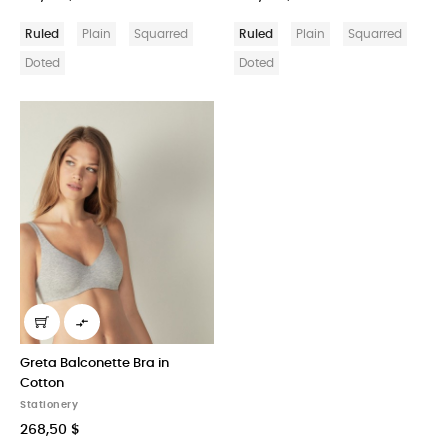
Ruled
Plain
Squarred
Ruled
Plain
Squarred
Doted
Doted

Greta Balconette Bra in
Cotton
Stationery
268,50 $