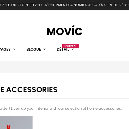
EZ-LE OU REGRETTEZ-LE, D'ÉNORMES ÉCONOMIES JUSQU'À 90 % DE RÉDU
NOUVEAU
PAGES
BLOGUE
DÉTAIL
E ACCESSORIES
atter! Liven up your interior with our selection of home accessories.