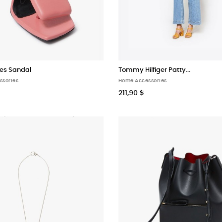
es Sandal
Tommy Hilfiger Patty...
ssories
Home Accessories
211,90 $