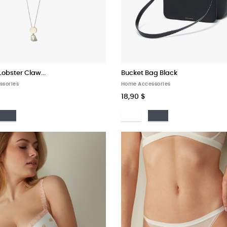
obster Claw...
Bucket Bag Black
ssories
Home Accessories
18,90 $
anco
Nero
Bianco
Nero