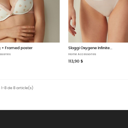
 + Framed poster
Sloggi Oxygene Infinite...
ssories
Home Accessories
113,90 $
 1-8 de 8 article(s)