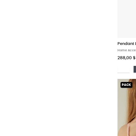
Pendant L
Home Acce
288,00 $
Bi
PACK