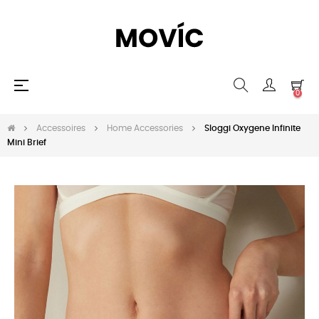
Basculer
☰
0
la
navigation
Accessoires
Home Accessories
Sloggi Oxygene Infinite
Mini Brief