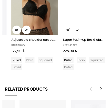


Adjustable shoulder straps...
Super Push-up Bra Gioia...
Stationery
Stationery
122,90 $
225,90 $
Ruled
Plain
Squarred
Ruled
Plain
Squarred
Doted
Doted
RELATED PRODUCTS
‹
›