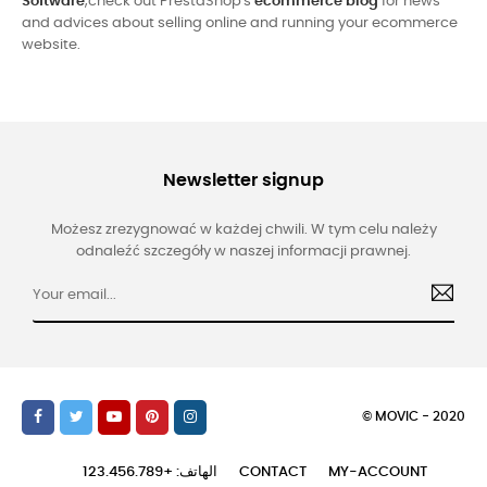
Software
,check out PrestaShop's
ecommerce blog
for news
and advices about selling online and running your ecommerce
website.
Newsletter signup
Możesz zrezygnować w każdej chwili. W tym celu należy
odnaleźć szczegóły w naszej informacji prawnej.
© MOVIC - 2020
الهاتف: +123.456.789
CONTACT
MY-ACCOUNT