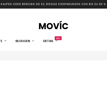
KAUFEN ODER BEREUEN SIE ES, RIESIGE EINSPARUNGEN VON BIS ZU 90 %.
NEU
TE
BLOGGEN
DETAIL