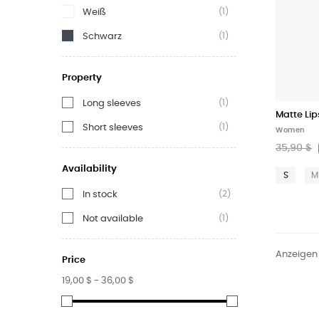
(1)
Weiß
(1)
Schwarz
Property
(1)
Long sleeves
Matte Lip
(1)
Short sleeves
Women
35,90 $
Availability
S
M
(2)
In stock
(1)
Not available
Anzeigen 
Price
19,00 $ - 36,00 $