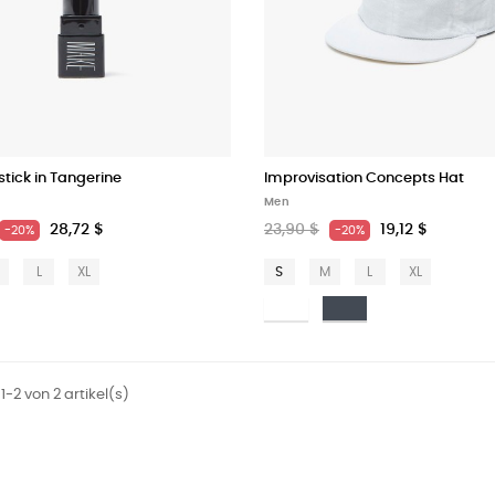
stick in Tangerine
Improvisation Concepts Hat
Men
28,72 $
23,90 $
19,12 $
-20%
-20%
L
XL
S
M
L
XL
Bianco
Nero
1-2 von 2 artikel(s)