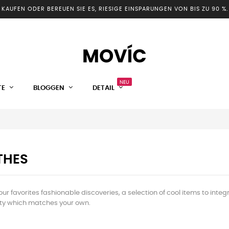
KAUFEN ODER BEREUEN SIE ES, RIESIGE EINSPARUNGEN VON BIS ZU 90 %.
NEU
TE
BLOGGEN
DETAIL
THES
our favorites fashionable discoveries, a selection of cool items to int
ity which matches your own.