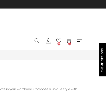
0
0
THEME OPTIONS
egrate in your wardrobe. Compose a unique style with