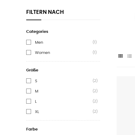
FILTERN NACH
Categories
(1)
Men
(1)
Women
Größe
(2)
S
(2)
M
(2)
L
(2)
XL
Farbe