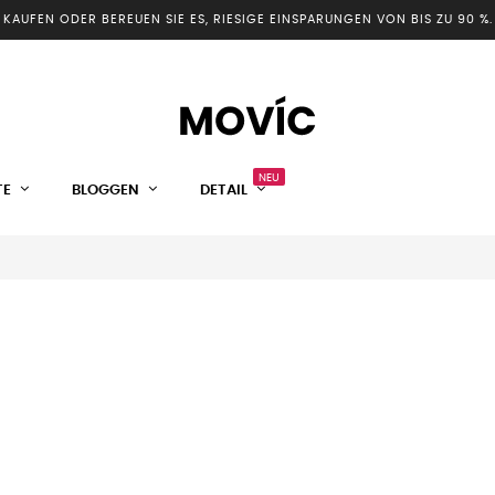
KAUFEN ODER BEREUEN SIE ES, RIESIGE EINSPARUNGEN VON BIS ZU 90 %.
NEU
TE
BLOGGEN
DETAIL