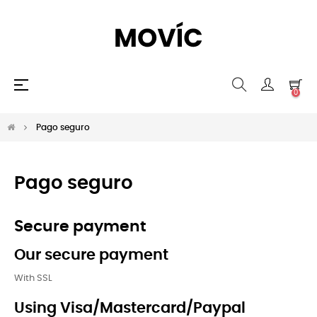
Navegación
☰
0
de
palanca
Pago seguro
Pago seguro
Secure payment
Our secure payment
With SSL
Using Visa/Mastercard/Paypal