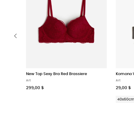
‹
New Top Sexy Bra Red Brassiere
Komono W
Art
Art
299,00 $
29,00 $
40x60c