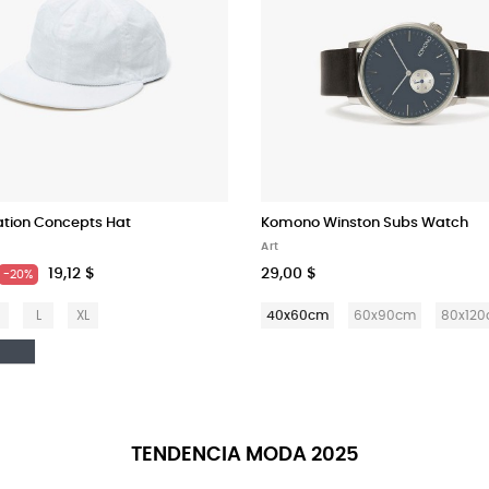
ation Concepts Hat
Komono Winston Subs Watch
Art
19,12 $
29,00 $
-20%
L
XL
40x60cm
60x90cm
80x12
anco
Nero
TENDENCIA MODA 2025