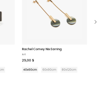
›
Rachel Comey Nix Earring
New Top 
Art
Art
29,00 $
299,00 
0cm
40x60cm
60x90cm
80x120cm