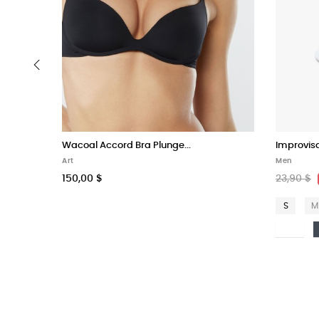
‹
Wacoal Accord Bra Plunge...
Improvis
Art
Men
150,00 $
23,90 $
S
M
Bi