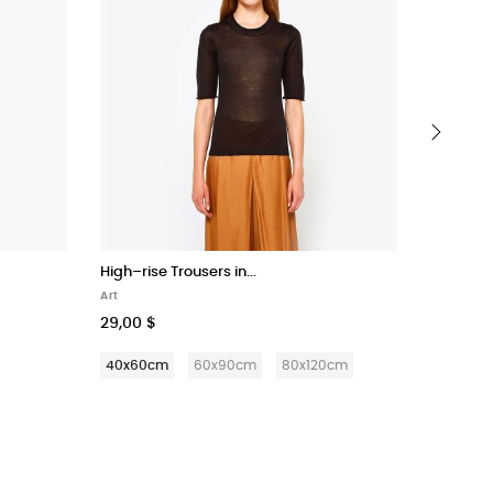
›
High–rise Trousers in...
Mood Vi
Art
Home Acce
29,00 $
59,90 $
40x60cm
60x90cm
80x120cm