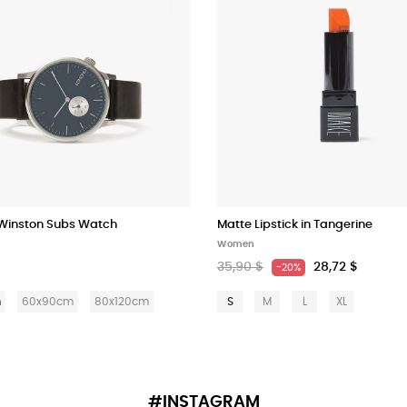
inston Subs Watch
Matte Lipstick in Tangerine
Women
35,90 $
28,72 $
-20%
m
60x90cm
80x120cm
S
M
L
XL
#INSTAGRAM