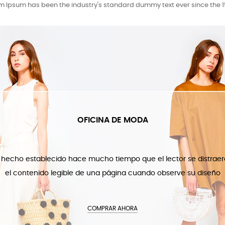
m Ipsum has been the industry's standard dummy text ever since the 1
OFICINA DE MODA
 hecho establecido hace mucho tiempo que el lector se distrae
el contenido legible de una página cuando observe su diseño
COMPRAR AHORA