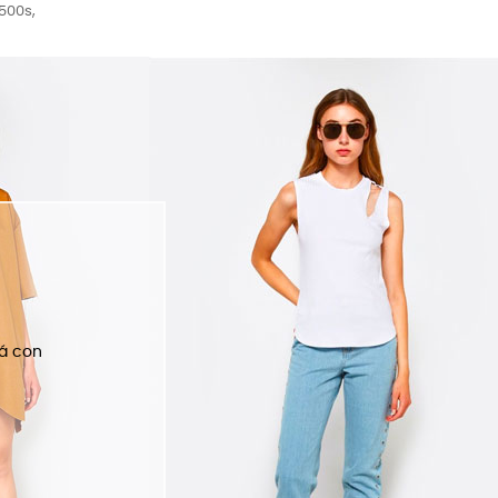
500s,
rá con