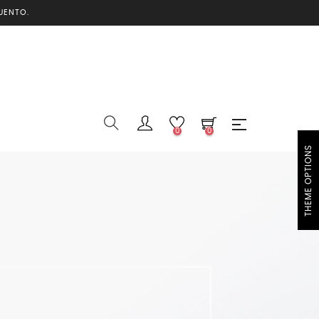
UENTO.
0
0
THEME OPTIONS