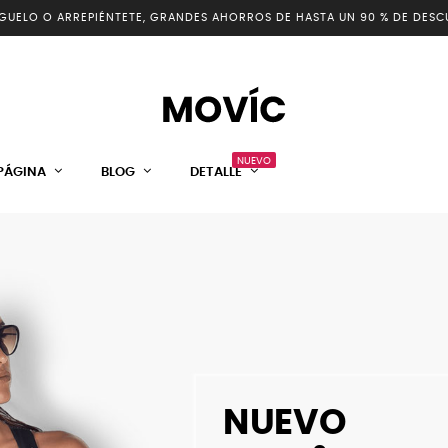
GUELO O ARREPIÉNTETE, GRANDES AHORROS DE HASTA UN 90 % DE DESC
NUEVO
PÁGINA
BLOG
DETALLE
NUEVO