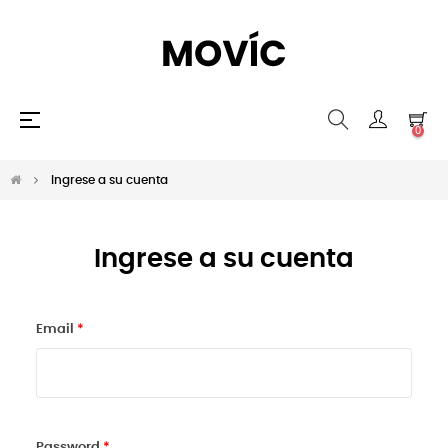
Navegación
☰
0
de
palanca
Ingrese a su cuenta
Ingrese a su cuenta
Email
Password