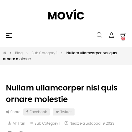
Toggle
☰
0
navigation
Blog
Sub Category 1
Nullam ullamcorper nisl quis
ornare molestie
Nullam ullamcorper nisl quis
ornare molestie
Share
Facebook
Twitter
person
list

Mr Tran
Sub Category 1
Niedziela
Listopad
19
2023