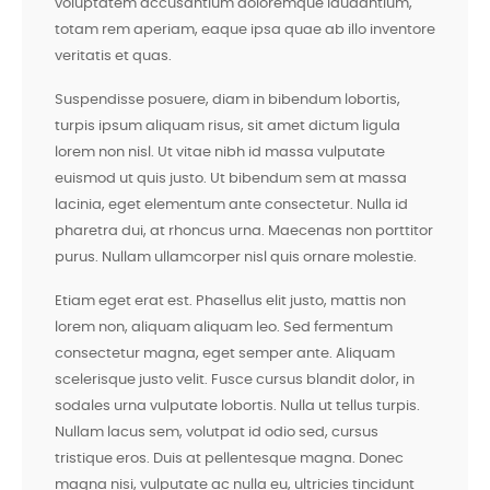
voluptatem accusantium doloremque laudantium,
totam rem aperiam, eaque ipsa quae ab illo inventore
veritatis et quas.
Suspendisse posuere, diam in bibendum lobortis,
turpis ipsum aliquam risus, sit amet dictum ligula
lorem non nisl. Ut vitae nibh id massa vulputate
euismod ut quis justo. Ut bibendum sem at massa
lacinia, eget elementum ante consectetur. Nulla id
pharetra dui, at rhoncus urna. Maecenas non porttitor
purus. Nullam ullamcorper nisl quis ornare molestie.
Etiam eget erat est. Phasellus elit justo, mattis non
lorem non, aliquam aliquam leo. Sed fermentum
consectetur magna, eget semper ante. Aliquam
scelerisque justo velit. Fusce cursus blandit dolor, in
sodales urna vulputate lobortis. Nulla ut tellus turpis.
Nullam lacus sem, volutpat id odio sed, cursus
tristique eros. Duis at pellentesque magna. Donec
magna nisi, vulputate ac nulla eu, ultricies tincidunt