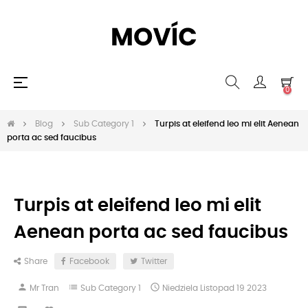
Toggle
☰
0
navigation
Blog
Sub Category 1
Turpis at eleifend leo mi elit Aenean
porta ac sed faucibus
Turpis at eleifend leo mi elit
Aenean porta ac sed faucibus
Share
Facebook
Twitter
person
list

Mr Tran
Sub Category 1
Niedziela
Listopad
19
2023