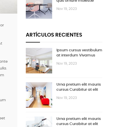
quis ornare molestie
Nov 19, 2023
tor
ARTÍCULOS RECIENTES
At
Ipsum cursus vestibulum
at interdum Vivamus
ante
Nov 19, 2023
lla.
dum
Urna pretium elit mauris
cursus Curabitur at elit
Vestibulum
Nov 19, 2023
psum
eet
Urna pretium elit mauris
cursus Curabitur at elit