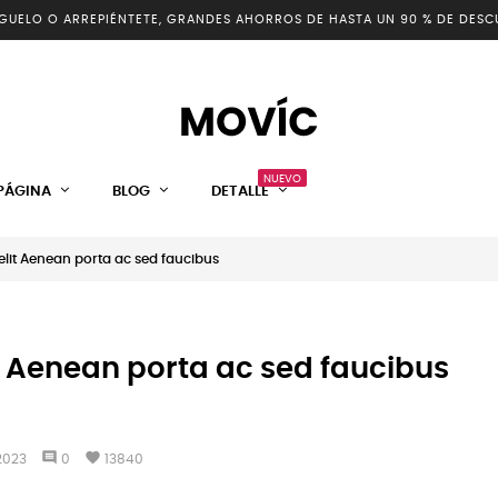
GUELO O ARREPIÉNTETE, GRANDES AHORROS DE HASTA UN 90 % DE DESC
NUEVO
PÁGINA
BLOG
DETALLE
 elit Aenean porta ac sed faucibus
lit Aenean porta ac sed faucibus
comment
favorite
2023
0
13840