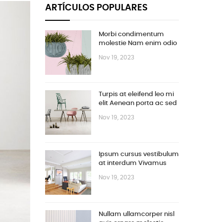
ARTÍCULOS POPULARES
Morbi condimentum
molestie Nam enim odio
sodales
Nov 19, 2023
Turpis at eleifend leo mi
elit Aenean porta ac sed
faucibus
Nov 19, 2023
Ipsum cursus vestibulum
at interdum Vivamus
Nov 19, 2023
Nullam ullamcorper nisl