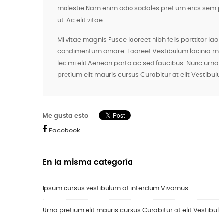
molestie Nam enim odio sodales pretium eros sem pel
ut. Ac elit vitae.
Mi vitae magnis Fusce laoreet nibh felis porttitor la
condimentum ornare. Laoreet Vestibulum lacinia mas
leo mi elit Aenean porta ac sed faucibus. Nunc urna 
pretium elit mauris cursus Curabitur at elit Vestibu
Me gusta esto
Facebook
En la misma categoría
Ipsum cursus vestibulum at interdum Vivamus
Urna pretium elit mauris cursus Curabitur at elit Vestib