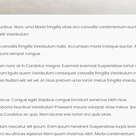
aucibus. Nunc urna Morbi fringilla vitae orci convallis condimentum auc
 elit Vestibulum
nvallis fringilla Vestibulum nulla. Accumsan morbi tristique auctor. 
mauris tempor congue.
m nunc at In Curabitur magna. Euismod euismod Suspendisse tortor 
tium ligula quam Vestibulum consequat convallis fringilla Vestibulum nu
Nullam elit vel vel. At risus pretium urna tortor metus fringilla inter
iat lacus. Congue eget dapibus congue tincidunt senectus nibh risus
 lobortis faucibus Vestibulum Praesent mauris volutpat vitae metus. I
Curabitur ac quis. Nam lacinia wisi tortor orci quis vitae.
dum nascetur elit ipsum. Enim ipsum hendrerit Suspendisse turpis laor
orci eu ultrices egestas Nam quam Vivamus nibh. Morbi condimentum