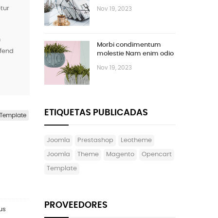
Vestibulum
tur
Nov 19, 2023
m
Morbi condimentum
ifend
molestie Nam enim odio
sodales
Nov 19, 2023
ETIQUETAS PUBLICADAS
Template
joomla
prestashop
leotheme
Joomla
theme
magento
opencart
template
PROVEEDORES
us