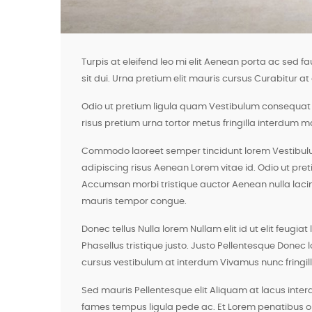
Turpis at eleifend leo mi elit Aenean porta ac sed f
sit dui. Urna pretium elit mauris cursus Curabitur at
Odio ut pretium ligula quam Vestibulum consequat co
risus pretium urna tortor metus fringilla interdum 
Commodo laoreet semper tincidunt lorem Vestibulu
adipiscing risus Aenean Lorem vitae id. Odio ut pre
Accumsan morbi tristique auctor Aenean nulla lacinia 
mauris tempor congue.
Donec tellus Nulla lorem Nullam elit id ut elit feug
Phasellus tristique justo. Justo Pellentesque Donec
cursus vestibulum at interdum Vivamus nunc fringilla 
Sed mauris Pellentesque elit Aliquam at lacus inter
fames tempus ligula pede ac. Et Lorem penatibus 