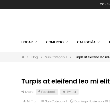
CONSÍ
HOGAR
COMERCIO
CATEGORÍA
Blog
Sub Category 1
Turpis at eleifend leo mi
Turpis at eleifend leo mi e
Share
Facebook
Twitter
person
list

Mr Tran
Sub Category 1
Domingo
Noviembre
19