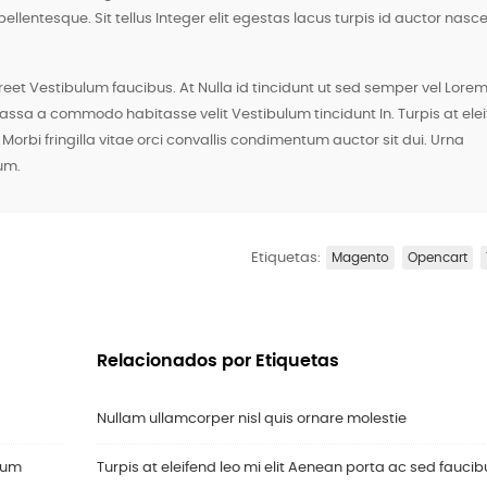
lentesque. Sit tellus Integer elit egestas lacus turpis id auctor nasce
oreet Vestibulum faucibus. At Nulla id tincidunt ut sed semper vel Lore
sa a commodo habitasse velit Vestibulum tincidunt In. Turpis at ele
Morbi fringilla vitae orci convallis condimentum auctor sit dui. Urna
lum.
Etiquetas:
Magento
Opencart
Relacionados por Etiquetas
Nullam ullamcorper nisl quis ornare molestie
ulum
Turpis at eleifend leo mi elit Aenean porta ac sed faucib