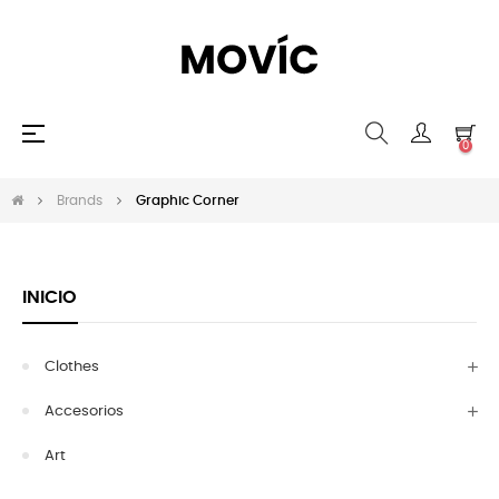
Navegación
☰
0
de
palanca
Brands
Graphic Corner
INICIO
Clothes
Accesorios
Art