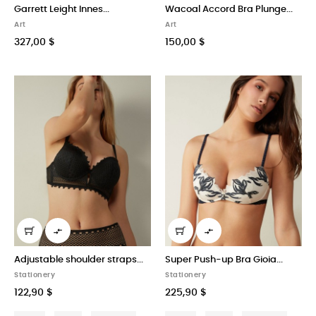
Garrett Leight Innes...
Wacoal Accord Bra Plunge...
Art
Art
327,00 $
150,00 $


Adjustable shoulder straps...
Super Push-up Bra Gioia...
Stationery
Stationery
122,90 $
225,90 $