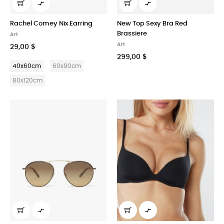


Rachel Comey Nix Earring
New Top Sexy Bra Red
Brassiere
Art
Art
29,00 $
299,00 $
40x60cm
60x90cm
80x120cm

