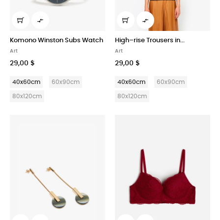


Komono Winston Subs Watch
High–rise Trousers in...
Art
Art
29,00 $
29,00 $
40x60cm
60x90cm
40x60cm
60x90cm
80x120cm
80x120cm