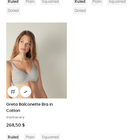
Ruled
Plain
Squarred
Ruled
Plain
Squarred
Doted
Doted

Greta Balconette Bra in
Cotton
Stationery
268,50 $
Ruled
Plain
Squarred