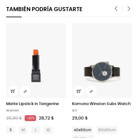
TAMBIÉN PODRÍA GUSTARTE
‹
›


gerine
Komono Winston Subs Watch
Rachel Comey Nix Earri
Art
Art
2 $
29,00 $
29,00 $
XL
40x60cm
60x90cm
40x60cm
60x90cm