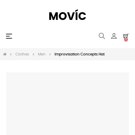
Navegación
☰
0
de
palanca
Clothes
Men
Improvisation Concepts Hat