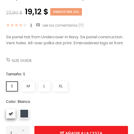
19,12 $
23,90 $
ENREGISTRER 20%

Lee los comentarios (
7
)
Six panel hat from Undercover in Navy. Six panel construction.
Vent holes. All-over polka dot print. Embroidered logo at front.
SIZE GUIDE
Tamaño: S
S
M
L
XL
Color: Blanco
AÑADIR A LA CESTA