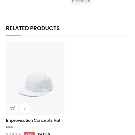
80x120cm
80x120cm
RELATED PRODUCTS

Improvisation Concepts Hat
Men
23,90 $
19,12 $
-20%