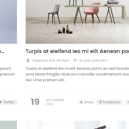
Nullam ullamcorper nisl quis ornare molestie
person
list
PUBLICADO POR:
MR TRAN
EN:
SUB CATEGORY 1
 ipsum
Turpis at eleifend leo mi elit Aenean porta ac sed fauci
a pretium
urna Morbi fringilla vitae orci convallis condimentum auc
dui. Urna pretium elit...
19
NOVIEMBRE
Twitter
Share
Facebook
2023