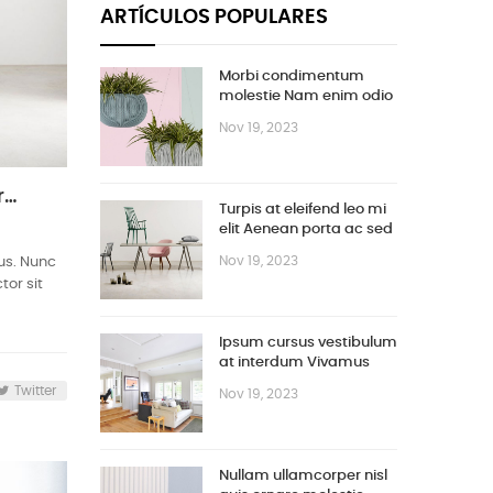
ARTÍCULOS POPULARES
Morbi condimentum
molestie Nam enim odio
sodales
Nov 19, 2023
Turpis at eleifend leo mi elit Aenean porta ac sed faucibus
Turpis at eleifend leo mi
elit Aenean porta ac sed
faucibus
Nov 19, 2023
bus. Nunc
tor sit
Ipsum cursus vestibulum
at interdum Vivamus
Twitter
Nov 19, 2023
Nullam ullamcorper nisl