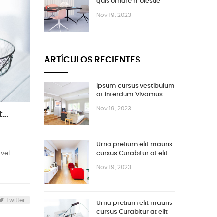
quis ornare molestie
Nov 19, 2023
ARTÍCULOS RECIENTES
Ipsum cursus vestibulum
at interdum Vivamus
Nov 19, 2023
Urna pretium elit mauris cursus Curabitur at elit Vestibulum
Urna pretium elit mauris
 vel
cursus Curabitur at elit
Vestibulum
Nov 19, 2023
Twitter
Urna pretium elit mauris
cursus Curabitur at elit