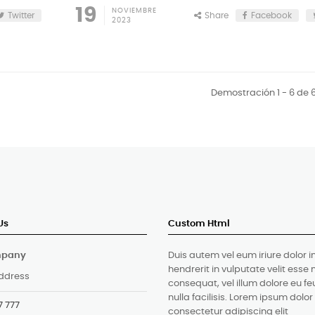
19
NOVIEMBRE
Twitter
Share
Facebook
2023
Demostración 1 - 6 de 6
Us
Custom Html
mpany
Duis autem vel eum iriure dolor i
hendrerit in vulputate velit esse 
ddress
consequat, vel illum dolore eu fe
nulla facilisis. Lorem ipsum dolor
7 777
consectetur adipiscing elit