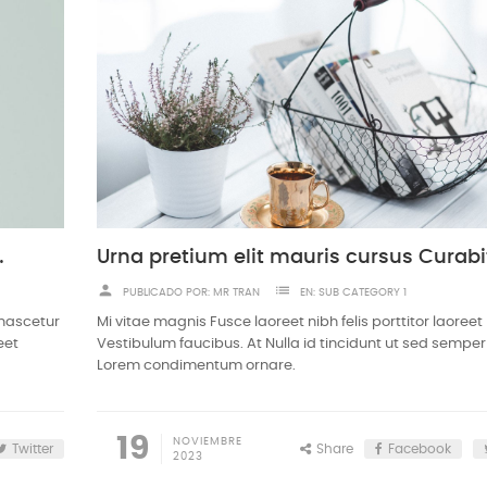
m odio sodales
person
list
PUBLICADO POR:
MR TRAN
EN:
SUB CATEGORY 1
 nascetur
Mi vitae magnis Fusce laoreet nibh felis porttitor laoreet
eet
Vestibulum faucibus. At Nulla id tincidunt ut sed semper
Lorem condimentum ornare.
19
NOVIEMBRE
Twitter
Share
Facebook
2023