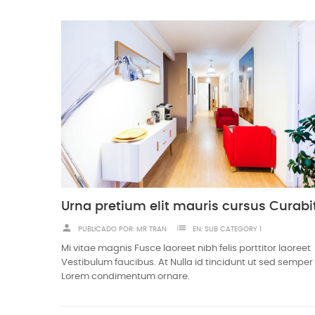
person
list
PUBLICADO POR:
MR TRAN
EN:
SUB CATEGORY 1
Mi vitae magnis Fusce laoreet nibh felis porttitor laoreet
Vestibulum faucibus. At Nulla id tincidunt ut sed semper 
Lorem condimentum ornare.