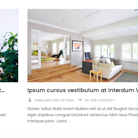
Urna pretium elit mauris cursus Curabitur at elit Vestibulum
person
list
PUBLICADO POR:
MR TRAN
EN:
SUB CATEGORY 1
Donec tellus Nulla lorem Nullam elit id ut elit feugiat la
vel
eget dapibus congue tincidunt senectus nibh risus Phas
tristique justo. Justo...