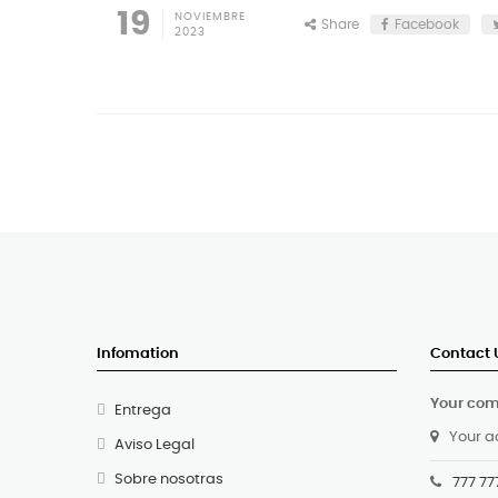
19
NOVIEMBRE
Share
Facebook
2023
Infomation
Contact 
Your co
Entrega
Your a
Aviso Legal
Sobre nosotras
777 77