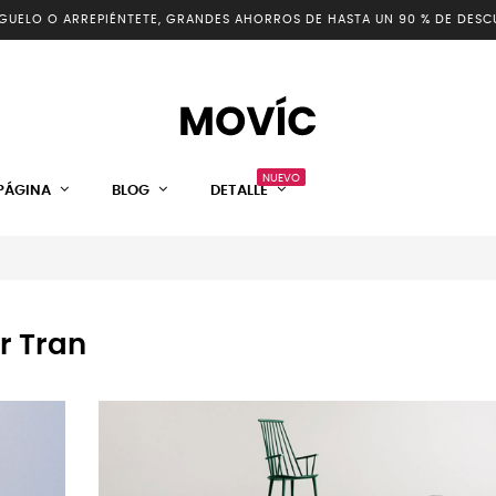
GUELO O ARREPIÉNTETE, GRANDES AHORROS DE HASTA UN 90 % DE DESC
NUEVO
PÁGINA
BLOG
DETALLE
r Tran