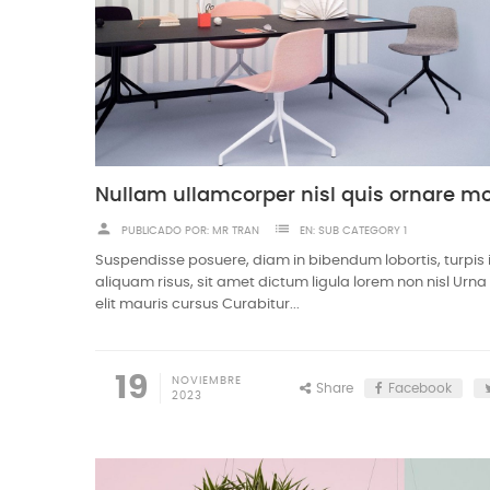
person
list
PUBLICADO POR:
MR TRAN
EN:
SUB CATEGORY 1
Suspendisse posuere, diam in bibendum lobortis, turpis
aliquam risus, sit amet dictum ligula lorem non nisl Urn
elit mauris cursus Curabitur...
19
NOVIEMBRE
Share
Facebook
2023