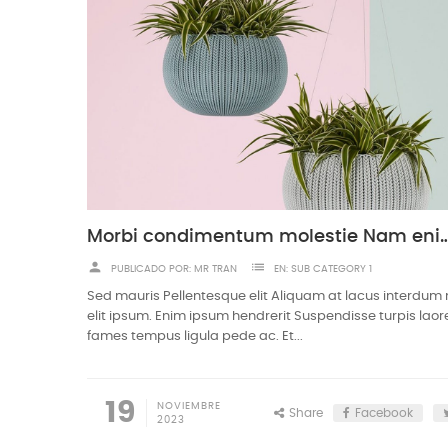
Morbi condimentum molestie Nam eni
person
list
PUBLICADO POR:
MR TRAN
EN:
SUB CATEGORY 1
Sed mauris Pellentesque elit Aliquam at lacus interdum
elit ipsum. Enim ipsum hendrerit Suspendisse turpis laor
fames tempus ligula pede ac. Et...
19
NOVIEMBRE
Share
Facebook
2023