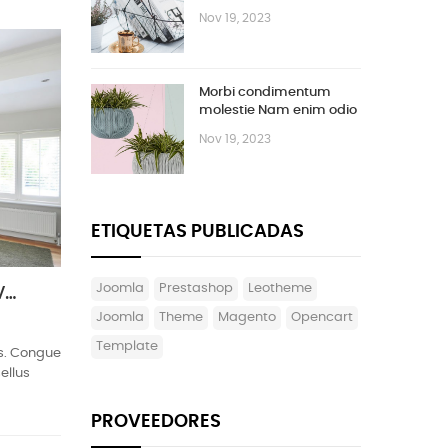
Vestibulum
Nov 19, 2023
Morbi condimentum
molestie Nam enim odio
sodales
Nov 19, 2023
ETIQUETAS PUBLICADAS
joomla
prestashop
leotheme
Ipsum cursus vestibulum at interdum Vivamus
Joomla
theme
magento
opencart
template
cus. Congue
ellus
PROVEEDORES