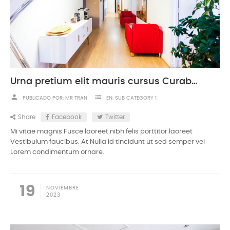
Urna pretium elit mauris cursus Curabitur at elit Vestibulum
person
list
PUBLICADO POR:
MR TRAN
EN:
SUB CATEGORY 1
Share
Facebook
Twitter
Mi vitae magnis Fusce laoreet nibh felis porttitor laoreet
Vestibulum faucibus. At Nulla id tincidunt ut sed semper vel
Lorem condimentum ornare.
19
NOVIEMBRE
2023