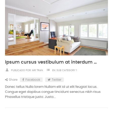
Ipsum cursus vestibulum at interdum Vivamus
person
list
PUBLICADO POR:
MR TRAN
EN:
SUB CATEGORY 1
Share
Facebook
Twitter
Donec tellus Nulla lorem Nullam elit id ut elit feugiat lacus.
Congue eget dapibus congue tincidunt senectus nibh risus
Phasellus tristique justo. Justo...