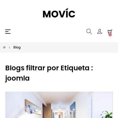
Navegación
☰
0
de
palanca
Blog
Blogs filtrar por Etiqueta :
joomla