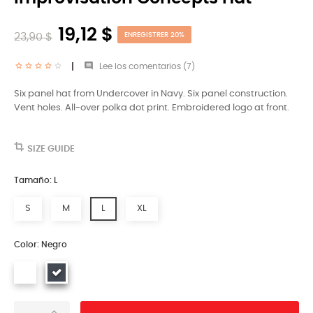
19,12 $
23,90 $
ENREGISTRER 20%

Lee los comentarios (
7
)
Six panel hat from Undercover in Navy. Six panel construction.
Vent holes. All-over polka dot print. Embroidered logo at front.
SIZE GUIDE
Tamaño: L
S
M
L
XL
Color: Negro