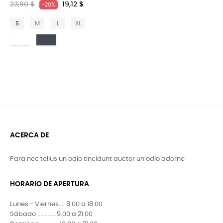
23,90 $
19,12 $
-20%
S
M
L
XL
Bianco
Nero
ACERCA DE
Para nec tellus un odio tincidunt auctor un odio adorne
HORARIO DE APERTURA
Lunes - Viernes.... 8.00 a 18.00
Sábado ............ 9.00 a 21.00