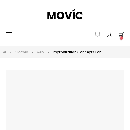
Navegación
☰
0
de
palanca
Clothes
Men
Improvisation Concepts Hat