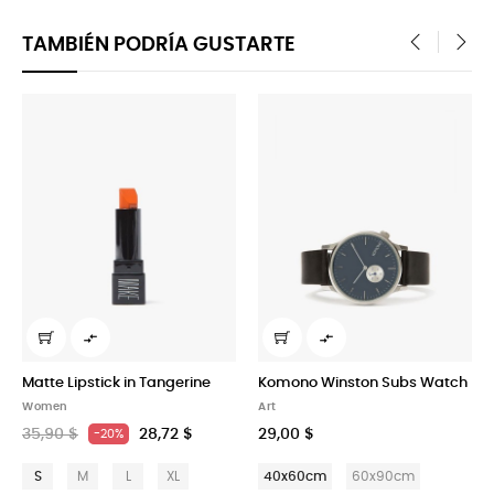
TAMBIÉN PODRÍA GUSTARTE
‹
›


ick in Tangerine
Komono Winston Subs Watch
Rachel Comey 
Art
Art
28,72 $
29,00 $
29,00 $
20%
L
XL
40x60cm
60x90cm
40x60cm
6